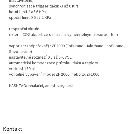
(nastavitelné)
synchronizace trigger tlaku: -3 až 0 KPa
horní llimit 2 až 6 KPa
spodní limit 0.6 až 2 KPa
respirační okruh:
externí CO2 absorbce s filtrací a vyměnitelným absorbentem
Vaporizer (odpařovač) : ZF2000 (Enflurane, Halothane, Isoflurane,
Sevoflurane)
nastavitelné rozmezí 0.5 až 5%VOL
automatická kompenzace průtoku, tlaku a teploty
velikost 180ml
volitelné vybavení: model ZF 2000, nebo 2x ZF1000
HASHTAG: inhalační, anestezie,okruh
Z
á
p
a
Kontakt