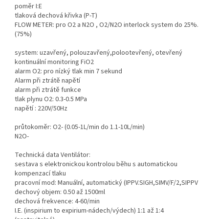
poměr I:E
tlaková dechová křivka (P-T)
FLOW METER: pro O2 a N2O , O2/N2O interlock system do 25%.
(75%)
system: uzavřený, polouzavřený,polootevřený, otevřený
kontinuální monitoring FiO2
alarm O2: pro nízký tlak min 7 sekund
Alarm při ztrátě napětí
alarm při ztrátě funkce
tlak plynu O2: 0.3-0.5 MPa
napětí : 220V/50Hz
průtokoměr: O2- (0.05-1L/min do 1.1-10L/min)
N2O-
Technická data Ventilátor:
sestava s elektronickou kontrolou běhu s automatickou
kompenzací tlaku
pracovní mod: Manuální, automatický (IPPV.SIGH,SIMV/F/2,SIPPV
dechový objem: 0.50 až 1500ml
dechová frekvence: 4-60/min
I.E. (inspirium to expirium-nádech/výdech) 1:1 až 1:4