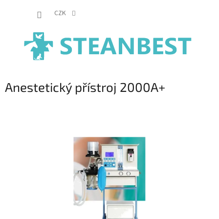
Přejít
NÁKUP
na
CZK
obsah
KOŠÍK
Anestetický přístroj 2000A+