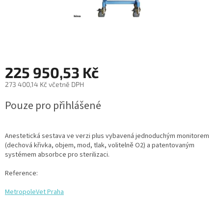
225 950,53 Kč
273 400,14 Kč včetně DPH
Měrná
Pouze pro přihlášené
cena:
Anestetická sestava ve verzi plus vybavená jednoduchým monitorem
(dechová křivka, objem, mod, tlak, volitelně O2) a patentovaným
systémem absorbce pro sterilizaci.
Reference:
MetropoleVet Praha