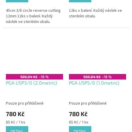
45cm 3/8 circle reverse cutting
12ks v balení. Každý návlek ve
12mm 12ks v balení. Každý
sterilním obalu.
návlek ve sterilním obalu.
920,04 Kč
–15 %
920,04 Kč
–15 %
PGA USP3/0 (2.0metric)
PGA USP5/0 (1.0metric)
Pouze pro přihlášené
Pouze pro přihlášené
780 Kč
780 Kč
Měrná
Měrná
65 Kč / 1 ks
65 Kč / 1 ks
cena:
cena:
DETAIL
DETAIL