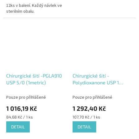
12ks v balení. Každý návlek ve
sterilním obalu.
Chirurgické šití -PGLA910
Chirurgické šití -
USP 5/0 (1metric)
Polydioxanone USP 1
(4metric)
Pouze pro přihlášené
Pouze pro přihlášené
1 016,19 Kč
1 292,40 Kč
Měrná
Měrná
84,68 Kč / 1 ks
107,70 Kč / 1 ks
cena:
cena:
DETAIL
DETAIL