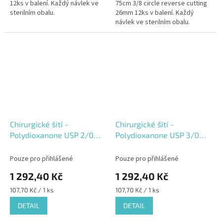
12ks v balení. Každý návlek ve
75cm 3/8 circle reverse cutting
sterilním obalu.
26mm 12ks v balení. Každý
návlek ve sterilním obalu.
Chirurgické šití -
Chirurgické šití -
Polydioxanone USP 2/0
Polydioxanone USP 3/0
(3metric)
(2metric)
Pouze pro přihlášené
Pouze pro přihlášené
1 292,40 Kč
1 292,40 Kč
Měrná
Měrná
107,70 Kč / 1 ks
107,70 Kč / 1 ks
cena:
cena:
DETAIL
DETAIL