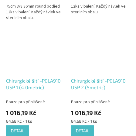
75cm 3/8 36mm round bodied
12ks v balení. Každý návlek ve
12ks v balení. Každý návlek ve
sterilním obalu.
sterilním obalu.
Chirurgické šití -PGLA910
Chirurgické šití -PGLA910
USP 1 (4.0metric)
USP 2 (5metric)
Pouze pro přihlášené
Pouze pro přihlášené
1 016,19 Kč
1 016,19 Kč
Měrná
Měrná
84,68 Kč / 1 ks
84,68 Kč / 1 ks
cena:
cena:
DETAIL
DETAIL