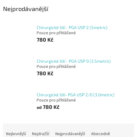
Nejprodávanější
Chirurgické šití - PGA USP 2 (5metric)
Pouze pro přihlášené
780 Kč
Chirurgické šití - PGA USP 0 (3.5metric)
Pouze pro přihlášené
780 Kč
Chirurgické šití- PGA USP 2/0 (3.0metric)
Pouze pro přihlášené
780 Kč
od
Ř
a
Nejlevnější
Nejdražší
Nejprodávanější
Abecedně