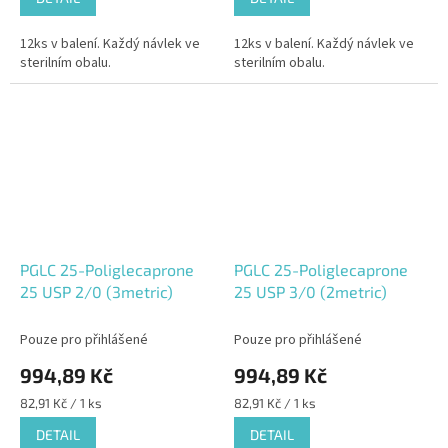
12ks v balení. Každý návlek ve
12ks v balení. Každý návlek ve
sterilním obalu.
sterilním obalu.
PGLC 25-Poliglecaprone
PGLC 25-Poliglecaprone
25 USP 2/0 (3metric)
25 USP 3/0 (2metric)
Pouze pro přihlášené
Pouze pro přihlášené
994,89 Kč
994,89 Kč
Měrná
Měrná
82,91 Kč / 1 ks
82,91 Kč / 1 ks
cena:
cena:
DETAIL
DETAIL