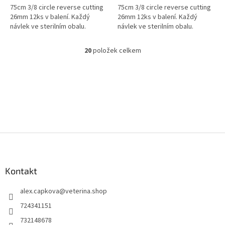
75cm 3/8 circle reverse cutting
75cm 3/8 circle reverse cutting
26mm 12ks v balení. Každý
26mm 12ks v balení. Každý
návlek ve sterilním obalu.
návlek ve sterilním obalu.
20
položek celkem
O
v
l
á
d
a
c
í
p
Z
r
á
v
p
k
y
a
Kontakt
v
t
ý
alex.capkova
@
veterina.shop
í
p
724341151
i
s
732148678