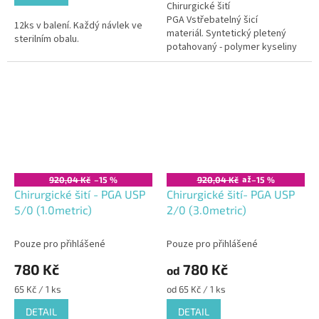
Chirurgické šití
PGA Vstřebatelný šicí
12ks v balení. Každý návlek ve
materiál. Syntetický pletený
sterilním obalu.
potahovaný - polymer kyseliny
glykolové
až
920,04 Kč
–15 %
920,04 Kč
–15 %
Chirurgické šití - PGA USP
Chirurgické šití- PGA USP
5/0 (1.0metric)
2/0 (3.0metric)
Pouze pro přihlášené
Pouze pro přihlášené
780 Kč
780 Kč
od
Měrná
Měrná
65 Kč / 1 ks
od 65 Kč / 1 ks
cena:
cena:
DETAIL
DETAIL