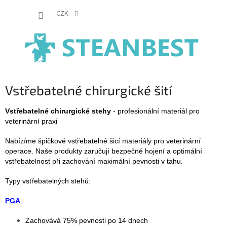
Přejít
NÁKUP
na
CZK
obsah
KOŠÍK
Vstřebatelné chirurgické šití
Vstřebatelné chirurgické stehy
- profesionální materiál pro
veterinární praxi
Nabízíme špičkové vstřebatelné šicí materiály pro veterinární
operace. Naše produkty zaručují bezpečné hojení a optimální
vstřebatelnost při zachování maximální pevnosti v tahu.
Typy vstřebatelných stehů:
PGA
Zachovává 75% pevnosti po 14 dnech