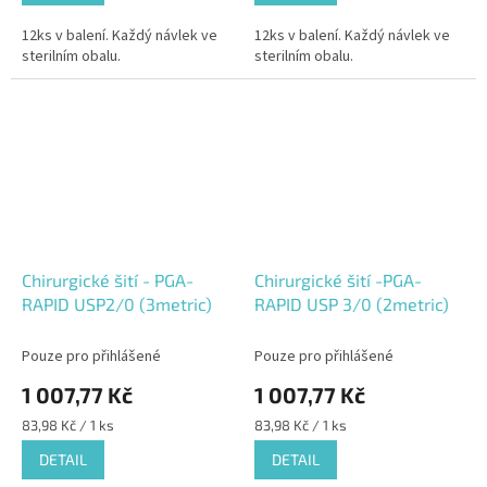
12ks v balení. Každý návlek ve
12ks v balení. Každý návlek ve
sterilním obalu.
sterilním obalu.
Chirurgické šití - PGA-
Chirurgické šití -PGA-
RAPID USP2/0 (3metric)
RAPID USP 3/0 (2metric)
Pouze pro přihlášené
Pouze pro přihlášené
1 007,77 Kč
1 007,77 Kč
Měrná
Měrná
83,98 Kč / 1 ks
83,98 Kč / 1 ks
cena:
cena:
DETAIL
DETAIL