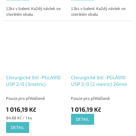
12ks v balení. Každý návlek ve
12ks v balení. Každý návlek ve
sterilním obalu.
sterilním obalu.
Chirurgické šití -PGLA910
Chirurgické šití -PGLA910
USP 2/0 (3metric)
USP 3/0 (2 metric) 26mm
Pouze pro přihlášené
Pouze pro přihlášené
1 016,19 Kč
1 016,19 Kč
Měrná
84,68 Kč / 1 ks
DETAIL
cena:
DETAIL