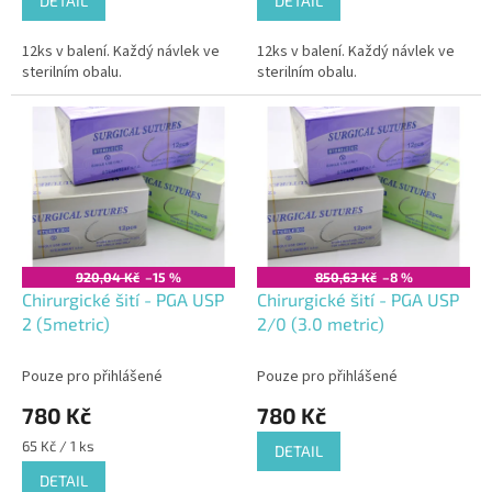
DETAIL
DETAIL
12ks v balení. Každý návlek ve
12ks v balení. Každý návlek ve
sterilním obalu.
sterilním obalu.
920,04 Kč
–15 %
850,63 Kč
–8 %
Chirurgické šití - PGA USP
Chirurgické šití - PGA USP
2 (5metric)
2/0 (3.0 metric)
Pouze pro přihlášené
Pouze pro přihlášené
780 Kč
780 Kč
Měrná
65 Kč / 1 ks
DETAIL
cena:
DETAIL