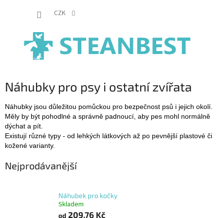
Přejít
NÁKUP
na
CZK
obsah
KOŠÍK
Náhubky pro psy i ostatní zvířata
Náhubky jsou důležitou pomůckou pro bezpečnost psů i jejich okolí.
Měly by být pohodlné a správně padnoucí, aby pes mohl normálně
dýchat a pít.
Existují různé typy - od lehkých látkových až po pevnější plastové či
kožené varianty.
Nejprodávanější
Náhubek pro kočky
Skladem
209,76 Kč
od