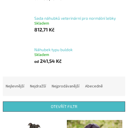
Sada náhubků veterinární pro normální lebky
Skladem
812,71 Kč
Náhubek typu buldok
Skladem
241,54 Kč
od
Ř
a
Nejlevnější
Nejdražší
Nejprodávanější
Abecedně
z
e
n
OTEVŘÍT FILTR
í
p
V
r
ý