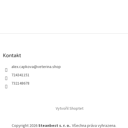
á
d
a
c
í
p
Z
r
á
v
p
k
y
a
Kontakt
v
t
ý
alex.capkova
@
veterina.shop
í
p
724341151
i
s
732148678
u
Vytvořil Shoptet
Copyright 2026
Steanbest s. r. o.
. Všechna práva vyhrazena.