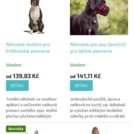
o
p
d
i
u
s
k
p
t
r
ů
o
d
Náhubek textilní pro
Náhubek pro psy (textilní)
u
krátkolebá plemena
pro běžná plemena
k
t
Skladem
Skladem
ů
139,83 Kč
141,11 Kč
od
od
DETAIL
DETAIL
Textilní náhubek se snadnou
Jednoduché použití, úprava
aplikací a seřízením velikosti
velikosti na suchý zip. Náhubek
pomocí suchého zipu. Vnitřní
je vyložen měkkými textilními
plocha vyložena měkkým
válečky proti otlakům a odírání
textilem.
srsti.
Novinka