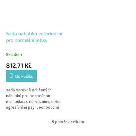
Sada náhubků veterinární
pro normální lebky
Skladem
812,71 Kč
Do košíku
sada barevně odlišených
náhubků pro bezpečnou
manipulaci s nervozními, nebo
agresívními psy. Jednoduché
použití
5
položek celkem
O
v
l