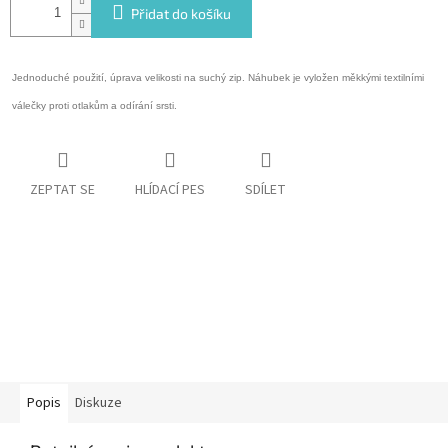
Přidat do košíku
Jednoduché použití, úprava velikosti na suchý zip. Náhubek je vyložen měkkými textilními
válečky proti otlakům a odírání srsti.
ZEPTAT SE
HLÍDACÍ PES
SDÍLET
Popis
Diskuze