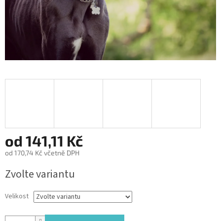
od
141,11 Kč
od
170,74 Kč
včetně DPH
Měrná
Zvolte variantu
cena:
Velikost