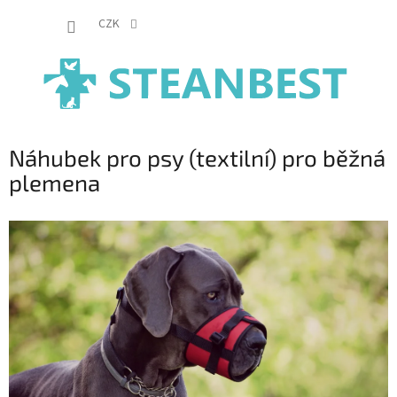
Přejít
NÁKUP
na
CZK
obsah
KOŠÍK
Náhubek pro psy (textilní) pro běžná
plemena