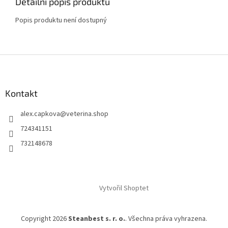
Detailní popis produktu
Popis produktu není dostupný
Z
á
p
a
Kontakt
t
alex.capkova
@
veterina.shop
í
724341151
732148678
Vytvořil Shoptet
Copyright 2026
Steanbest s. r. o.
. Všechna práva vyhrazena.