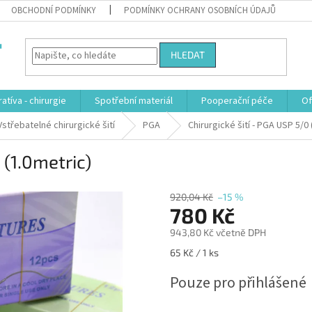
OBCHODNÍ PODMÍNKY
PODMÍNKY OCHRANY OSOBNÍCH ÚDAJŮ
HLEDAT
atíva - chirurgie
Spotřební materiál
Pooperační péče
Of
Vstřebatelné chirurgické šití
PGA
Chirurgické šití - PGA USP 5/0 
 (1.0metric)
920,04 Kč
–15 %
780 Kč
943,80 Kč včetně DPH
Měrná
65 Kč / 1 ks
cena:
Pouze pro přihlášené