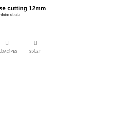
rse cutting 12mm
rilním obalu.
LÍDACÍ PES
SDÍLET