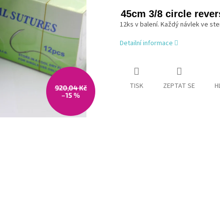
45cm 3/8 circle reve
12ks v balení. Každý návlek ve ste
Detailní informace
TISK
ZEPTAT SE
H
920,04 Kč
–15 %