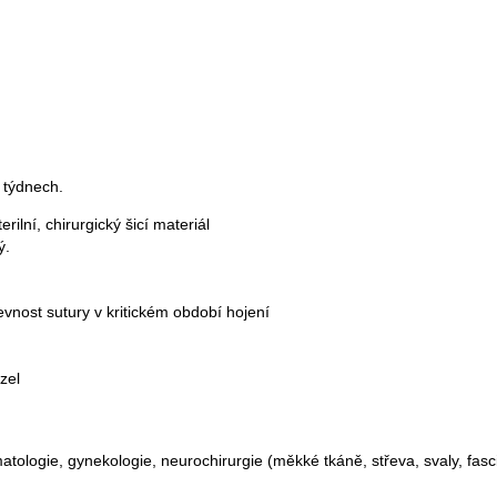
 týdnech.
rilní, chirurgický šicí materiál
ý.
vnost sutury v kritickém období hojení
uzel
umatologie, gynekologie, neurochirurgie (měkké tkáně, střeva, svaly, f