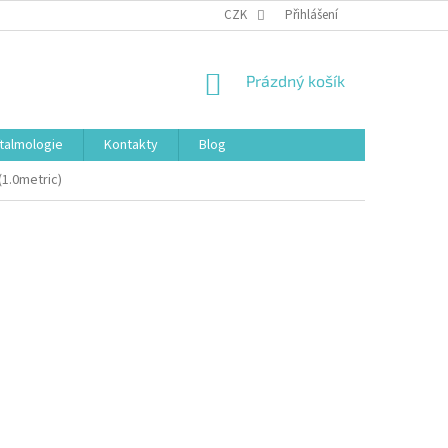
CZK
Přihlášení
NÁKUPNÍ
Prázdný košík
KOŠÍK
talmologie
Kontakty
Blog
(1.0metric)