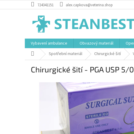
Přejít
724341151
alex.capkova@veterina.shop
na
obsah
Vybavení ambulance
Obvazový materiál
Oper
Domů
Spotřební materiál
Chirurgické šití
Chirurgické šití - PGA USP 5/0