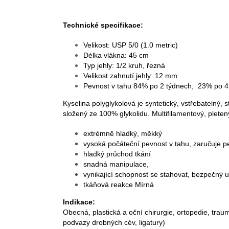
Technické specifikace:
Velikost: USP 5/0 (1.0 metric)
Délka vlákna: 45 cm
Typ jehly: 1/2 kruh, řezná
Velikost zahnutí jehly: 12 mm
Pevnost v tahu 84% po 2 týdnech, 23% po 4
Kyselina polyglykolová je syntetický, vstřebatelný, ste
složený ze 100% glykolidu. Multifilamentový, pleten
extrémně hladký, měkký
vysoká počáteční pevnost v tahu, zaručuje pe
hladký průchod tkání
snadná manipulace,
vynikající schopnost se stahovat, bezpečný 
tkáňová reakce Mírná
Indikace:
Obecná, plastická a oční chirurgie, ortopedie, tra
podvazy drobných cév, ligatury)