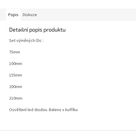
Popis
Diskuze
Detailní popis produktu
Set výměných lžic :
75mm
100mm
155mm
200mm
210mm.
Osvětlení led diodou. Baleno v kufříku
Z