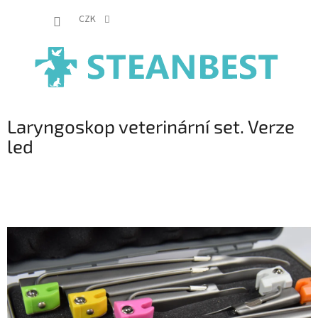
Přejít
NÁKUP
na
CZK
obsah
KOŠÍK
Laryngoskop veterinární set. Verze
led