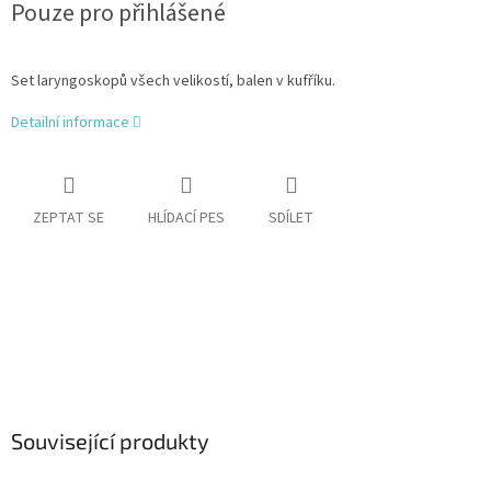
Pouze pro přihlášené
cena:
Set laryngoskopů všech velikostí, balen v kufříku.
Detailní informace
ZEPTAT SE
HLÍDACÍ PES
SDÍLET
Související produkty