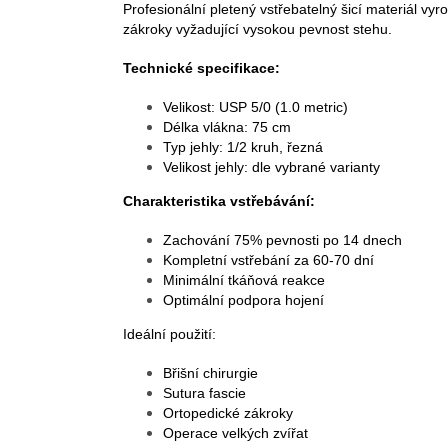
Profesionální pletený vstřebatelný šicí materiál vy
zákroky vyžadující vysokou pevnost stehu.
Technické specifikace:
Velikost: USP 5/0 (1.0 metric)
Délka vlákna: 75 cm
Typ jehly: 1/2 kruh, řezná
Velikost jehly: dle vybrané varianty
Charakteristika vstřebávání:
Zachování 75% pevnosti po 14 dnech
Kompletní vstřebání za 60-70 dní
Minimální tkáňová reakce
Optimální podpora hojení
Ideální použití:
Břišní chirurgie
Sutura fascie
Ortopedické zákroky
Operace velkých zvířat