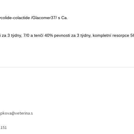
ycolide-colactide /Glacomer37/ s Ca.
 za 3 týdny, 7/0 a tenčí 40% pevnosti za 3 týdny, kompletní resorpce 5
apkova
@
veterina.s
1151