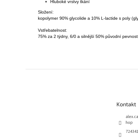
Hluboké vrstvy tkání
Složení:
kopolymer 90% glycolide a 10% L-lactide s poly (gl
Vstřebatelnost:
75% za 2 týdny, 6/0 a silnější 50% původní pevnosti
Z
á
p
a
t
Kontakt
í
alex.c
hop
72434