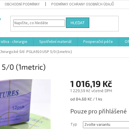
OBCHODNÍ PODMÍNKY
PODMÍNKY OCHRANY OSOBNÍCH ÚDAJŮ
HLEDAT
atíva - chirurgie
Spotřební materiál
Pooperační péče
Of
Chirurgické šití -PGLA910 USP 5/0 (1metric)
 5/0 (1metric)
1 016,19 Kč
1 229,59 Kč včetně DPH
Měrná
od 84,68 Kč / 1 ks
cena:
Pouze pro přihlášené
Typ