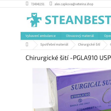
Přejít
724341151
alex.capkova@veterina.shop
na
obsah
Vybavení ambulance
Obvazový materiál
Oper
Domů
Spotřební materiál
Chirurgické šití
Chirurgické šití -PGLA910 USP