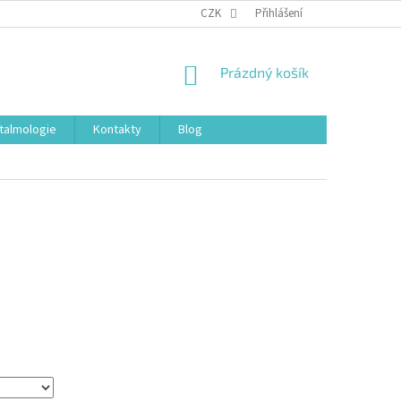
CZK
Přihlášení
NÁKUPNÍ
Prázdný košík
KOŠÍK
talmologie
Kontakty
Blog