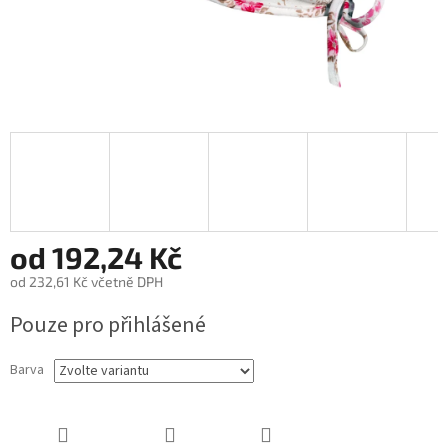
od
192,24 Kč
od
232,61 Kč
včetně DPH
Měrná
Pouze pro přihlášené
cena:
Barva