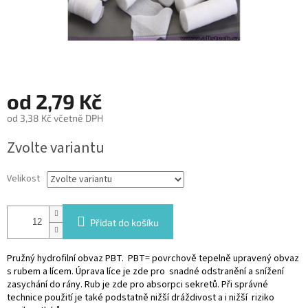
od
2,79 Kč
od
3,38 Kč
včetně DPH
Měrná
Zvolte variantu
cena:
Velikost
Přidat do košíku
Pružný hydrofilní obvaz PBT. PBT= povrchově tepelně upravený obvaz
s rubem a lícem. Úprava líce je zde pro snadné odstranění a snížení
zasychání do rány. Rub je zde pro absorpci sekretů. Při správné
technice použití je také podstatně nižší dráždivost a i nižší riziko