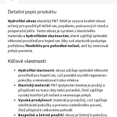
Detailní popis produktu
Hydrofilní obvaz
elastický PBT 30GR je vysoce kvalitní obvaz
určený pro použití při léčbě ran, popálenin, poúrazových stavů a
pooperační péče. Tento obvaz je vyroben z elastického
materiálu
s hydrofilními vlastnostmi
, které zajišťují optimální
vlhkostní prostředí pro hojení ran. Díky své elasticitě poskytuje
potřebnou
flexibilitu pro pohodlné nošení
, aniž by omezoval
pohyb pacienta.
Klíčové vlastnosti:
Hydrofilní vlastnosti
: obvaz udržuje optimální vlhkostní
prostředí pro hojení ran, což pomáhá urychlit regeneraci
pokožky a minimalizovat riziko infekce.
Elastický materiál
: PBT (polyester-bavlna) je pružný a
přizpůsobí se tvaru rány nebo poranění, čímž zajišťuje
vysoký komfort při nošení a neomezuje pohyb.
Vysoká prodyšnost
: materiál je prodyšný, což zajišťuje
odvětrávání pokožky a prevenci nadměrného pocení,
čímž přispívá k celkovému pohodlí.
Bezpečné a šetrné použití
: obvaz je šetrný k pokožce,