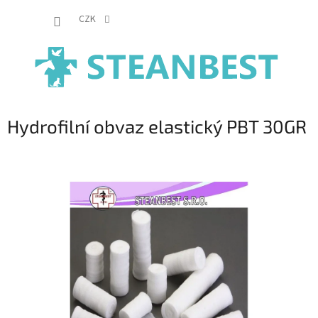
Přejít
NÁKUP
na
CZK
obsah
KOŠÍK
Hydrofilní obvaz elastický PBT 30GR