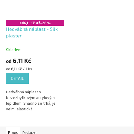
od
až
6,11 Kč
–26 %
Hedvábná náplast - Silk
plaster
Skladem
6,11 Kč
od
Měrná
od 6,11 Kč / 1 ks
cena:
DETAIL
Hedvábná náplast s
bezezbytkovým acrylovým
lepidlem. Snadno se trhá, je
velmi elastická.
Popis
Diskuze