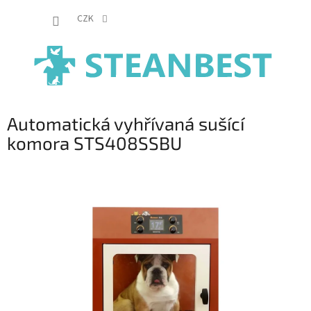
Přejít
NÁKUP
na
CZK
obsah
KOŠÍK
Automatická vyhřívaná sušící
komora STS408SSBU