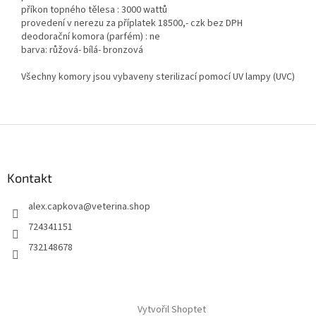
příkon topného tělesa : 3000 wattů
provedení v nerezu za příplatek 18500,- czk bez DPH
deodorační komora (parfém) : ne
barva: růžová- bílá- bronzová
Všechny komory jsou vybaveny sterilizací pomocí UV lampy (UVC)
Z
á
p
a
Kontakt
t
alex.capkova
@
veterina.shop
í
724341151
732148678
Vytvořil Shoptet