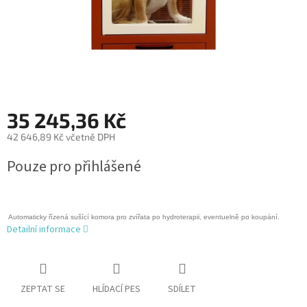
35 245,36 Kč
42 646,89 Kč včetně DPH
Měrná
Pouze pro přihlášené
cena:
Automaticky řízená sušící komora pro zvířata po hydroterapii, eventuelně po koupání.
Detailní informace
ZEPTAT SE
HLÍDACÍ PES
SDÍLET